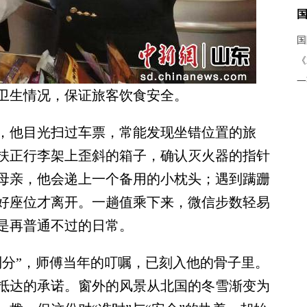
《
卫生情况，保证旅客饮食安全。
他目光扫过车票，常能发现坐错位置的旅
扶正行李架上歪斜的箱子，确认灭火器的指针
母亲，他会递上一个备用的小枕头；遇到蹒跚
好座位才离开。一趟值乘下来，微信步数轻易
是再普通不过的日常。
分”，师傅当年的叮嘱，已刻入他的骨子里。
抵达的承诺。窗外的风景从北国的冬雪渐变为