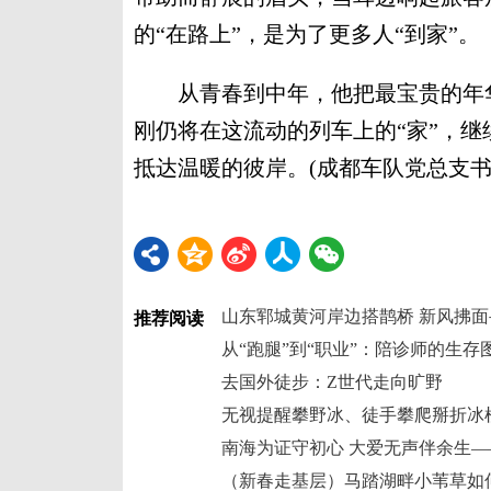
的“在路上”，是为了更多人“到家”。
从青春到中年，他把最宝贵的年华
刚仍将在这流动的列车上的“家”，
抵达温暖的彼岸。(成都车队党总支书
山东郓城黄河岸边搭鹊桥 新风拂面
推荐阅读
从“跑腿”到“职业”：陪诊师的生
去国外徒步：Z世代走向旷野
南海为证守初心 大爱无声伴余生
（新春走基层）马踏湖畔小苇草如何