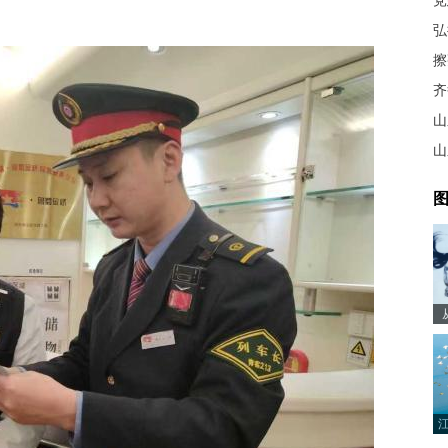
擦
齐
山
山
图