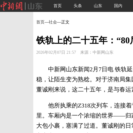
首页
头条
山东
国内
首页
—
社会
—正文
铁轨上的二十五年：“8
2026年02月07日 21:57 来源：中新网山东
中新网山东新闻2月7日电 铁轨延
稳，让陌生变为熟稔。对于济南局集
董诚刚来说，这二十五年，是与春运
他所执乘的Z318次列车，连接着青
里。车厢内是一个浓缩的世界——归
大包小裹，塞满了过道。董诚刚的日