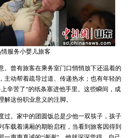
热情服务小婴儿旅客
。曾有旅客在乘务室门口悄悄放下还温着的
，主动帮着疏导过道、传递热水；也有年轻的
路上辛苦了”的纸条塞进他手里。这些瞬间，成
理解这份职业意义的注脚。
过。家中的团圆饭总是少他一双筷子，孩子
列车载着满厢的期盼启程，当看到旅客因得到
那一声声真诚的“谢谢”，他就深深觉得，自己