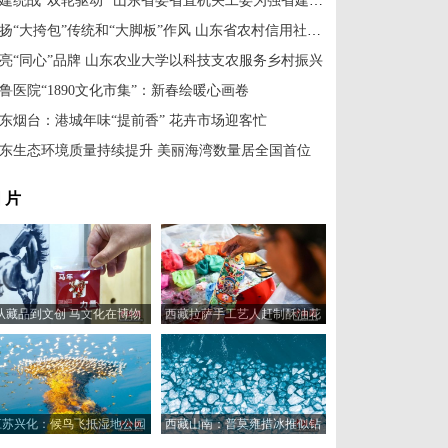
党建统战“双轮驱动” 山东省委省直机关工委为强省建设汇聚力量
弘扬“大挎包”传统和“大脚板”作风 山东省农村信用社联合社汇聚统战工作合力
亮“同心”品牌 山东农业大学以科技支农服务乡村振兴
鲁医院“1890文化市集”：新春绘暖心画卷
东烟台：港城年味“提前香” 花卉市场迎客忙
东生态环境质量持续提升 美丽海湾数量居全国首位
 片
从藏品到文创 马文化在博物
西藏拉萨手工艺人赶制酥油花
馆“奔”向新岁
喜迎藏历新年
江苏兴化：候鸟飞抵湿地公园
西藏山南：普莫雍措冰推似钻
浅滩觅食休憩
镶嵌蓝湖