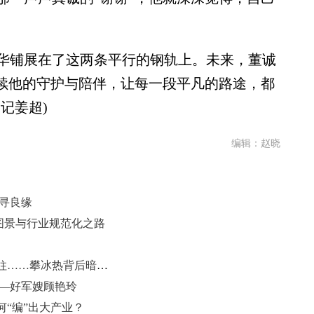
铺展在了这两条平行的钢轨上。未来，董诚
继续他的守护与陪伴，让每一段平凡的路途，都
记姜超)
编辑：赵晓
寻良缘
存图景与行业规范化之路
无视提醒攀野冰、徒手攀爬掰折冰柱……攀冰热背后暗藏安全风险
——好军嫂顾艳玲
“编”出大产业？