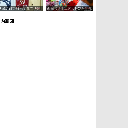
从藏品到文创 马文化在博物
西藏拉萨手工艺人赶制酥油花
馆“奔”向新岁
喜迎藏历新年
国内新闻