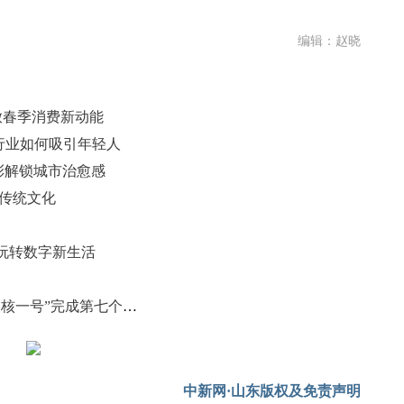
编辑：赵晓
释放春季消费新动能
政行业如何吸引年轻人
用色彩解锁城市治愈感
秀传统文化
族玩转数字新生活
中国首个核能供热商用示范工程“暖核一号”完成第七个供暖季
中新网·山东版权及免责声明