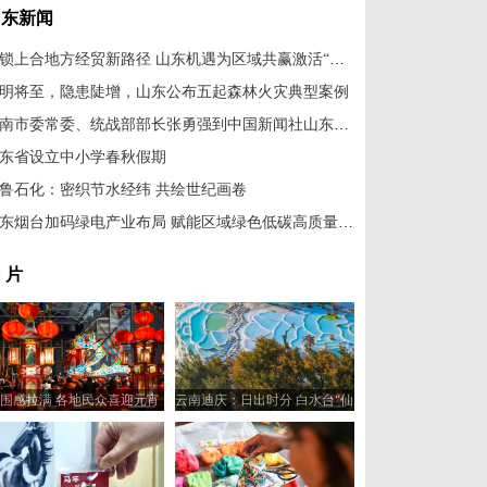
山东新闻
解锁上合地方经贸新路径 山东机遇为区域共赢激活“新引擎”
明将至，隐患陡增，山东公布五起森林火灾典型案例
济南市委常委、统战部部长张勇强到中国新闻社山东分社走访调研
东省设立中小学春秋假期
鲁石化：密织节水经纬 共绘世纪画卷
山东烟台加码绿电产业布局 赋能区域绿色低碳高质量发展
 片
围感拉满 各地民众喜迎元宵
云南迪庆：日出时分 白水台“仙
佳节
人遗田”染金边