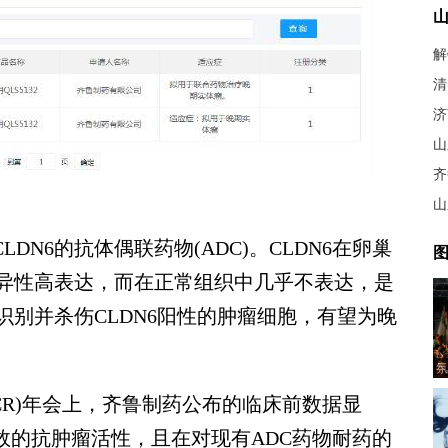
清
山
齐
DN6的抗体偶联药物(ADC)。CLDN6在卵巢
图
异性高表达，而在正常组织中几乎不表达，是
别并杀伤CLDN6阳性的肿瘤细胞，有望为晚
氛
CR)年会上，齐鲁制药公布的临床前数据显
强效的抗肿瘤活性，且在对现有ADC药物耐药的