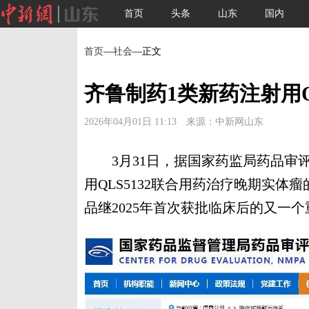
首页
头条
山东
国内
首页
—
社会
—正文
齐鲁制药1类新药注射用Q
2026年04月01日 11:13 来源：中新网山东
3月31日，据国家药监局药品审评中
用QLS5132联合用药治疗晚期实
品继2025年首次获批临床后的又一