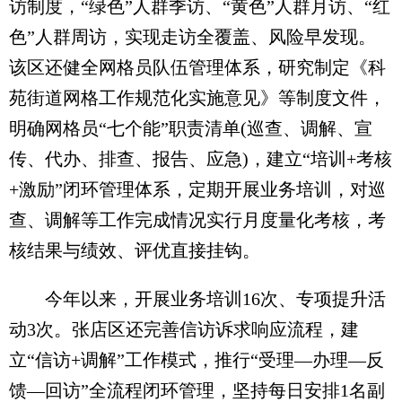
访制度，“绿色”人群季访、“黄色”人群月访、“红
色”人群周访，实现走访全覆盖、风险早发现。
该区还健全网格员队伍管理体系，研究制定《科
苑街道网格工作规范化实施意见》等制度文件，
明确网格员“七个能”职责清单(巡查、调解、宣
传、代办、排查、报告、应急)，建立“培训+考核
+激励”闭环管理体系，定期开展业务培训，对巡
查、调解等工作完成情况实行月度量化考核，考
核结果与绩效、评优直接挂钩。
今年以来，开展业务培训16次、专项提升活
动3次。张店区还完善信访诉求响应流程，建
立“信访+调解”工作模式，推行“受理—办理—反
馈—回访”全流程闭环管理，坚持每日安排1名副