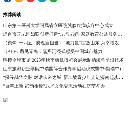
推荐阅读
山东第一医科大学附属省立医院胰腺疾病诊疗中心成立
烟台市芝罘区妇联创新打造“罘爸罘妈”家庭教育公益服务品牌
（聚焦“十四五” 展现新担当）“她力量”绽放山东 为幸福发展注入“巾帼动能”
当APEC遇见青岛：嘉宾沉浸式感受中国城市魅力
链接全球市场 2025年秋季药机博览会展示制药装备前沿技术
山东旅游职业学院中瑞国际合作办学启动仪式暨中瑞(瑞中)美食艺术示范教学实践基地揭牌仪式顺利举办
“探寻鹊华文脉 对话未来之城”新加坡青少年走进济南起步区文化交流活动开营
“百年上新·武韵相逢”武术文化交流活动在济南举办