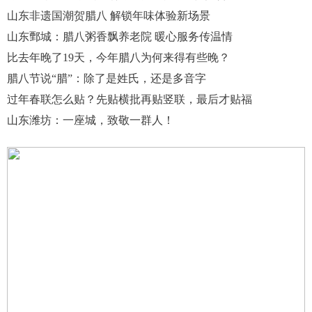
山东非遗国潮贺腊八 解锁年味体验新场景
山东鄄城：腊八粥香飘养老院 暖心服务传温情
比去年晚了19天，今年腊八为何来得有些晚？
腊八节说“腊”：除了是姓氏，还是多音字
过年春联怎么贴？先贴横批再贴竖联，最后才贴福
山东潍坊：一座城，致敬一群人！