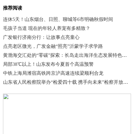
推荐阅读
连休5天！山东烟台、日照、聊城等6市明确秋假时间
毛孩子当道 现在的年轻人养宠有多精致？
广发银行济南分行：让故事点亮童心
点亮老区微光，广发金融“照亮”沂蒙学子求学路
黄渤海交汇处的“零碳”探索：长岛走出海洋生态发展特色路径
局部38℃以上！山东发布今夏首个高温预警
中铁上海局潍宿高铁跨京沪高速连续梁顺利合龙
山东省人民检察院举办“检爱四十载 携手向未来”检察开放日活动