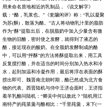
用来命名质地相近的乳制品，《说文解字》
载：“酪，乳浆也。”《瓮牖闲评》称：“乳以凝聚
为苏(酥)，散落为酪。”古人将动物乳汁里的脂肪
作为“酥”提取出后，在脱脂奶中加入少量含有微
生物的旧酪，密封使之发酵，就得到了液态的
酪，接近现在的酸奶。在全脂奶发酵制成的酪
中，可以用“抨酥”的方法将酥提取出来，用工具
反复搅打酪，并在适当的时间分别加入热水和冷
水，起到加温和冷凝作用，最后将浮在表面的酥
捞出即可。魏晋南北朝时期，酪已然成为北方食
物的代表。西晋陆机与侍中王济会面时，王济指
着羊乳酪问陆机：“卿吴中何以敌此？”陆机用江
南特产的莼菜羹与酪相比：“千里莼羹，末下(一