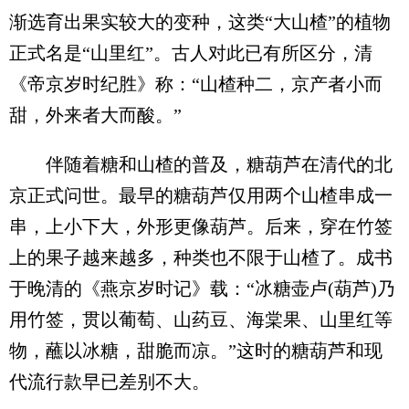
渐选育出果实较大的变种，这类“大山楂”的植物
正式名是“山里红”。古人对此已有所区分，清
《帝京岁时纪胜》称：“山楂种二，京产者小而
甜，外来者大而酸。”
伴随着糖和山楂的普及，糖葫芦在清代的北
京正式问世。最早的糖葫芦仅用两个山楂串成一
串，上小下大，外形更像葫芦。后来，穿在竹签
上的果子越来越多，种类也不限于山楂了。成书
于晚清的《燕京岁时记》载：“冰糖壶卢(葫芦)乃
用竹签，贯以葡萄、山药豆、海棠果、山里红等
物，蘸以冰糖，甜脆而凉。”这时的糖葫芦和现
代流行款早已差别不大。