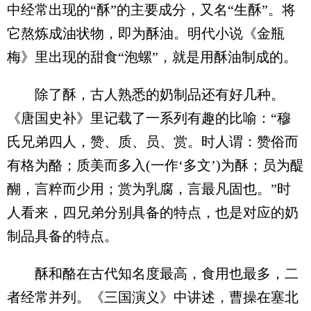
中经常出现的“酥”的主要成分，又名“生酥”。将
它熬炼成油状物，即为酥油。明代小说《金瓶
梅》里出现的甜食“泡螺”，就是用酥油制成的。
除了酥，古人熟悉的奶制品还有好几种。
《唐国史补》里记载了一系列有趣的比喻：“穆
氏兄弟四人，赞、质、员、赏。时人谓：赞俗而
有格为酪；质美而多入(一作‘多文’)为酥；员为醍
醐，言粹而少用；赏为乳腐，言最凡固也。”时
人看来，四兄弟分别具备的特点，也是对应的奶
制品具备的特点。
酥和酪在古代知名度最高，食用也最多，二
者经常并列。《三国演义》中讲述，曹操在塞北