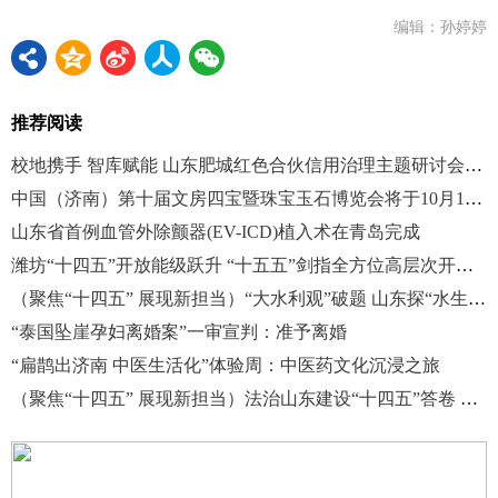
编辑：孙婷婷
推荐阅读
校地携手 智库赋能 山东肥城红色合伙信用治理主题研讨会召开
中国（济南）第十届文房四宝暨珠宝玉石博览会将于10月16日开幕
山东省首例血管外除颤器(EV-ICD)植入术在青岛完成
潍坊“十四五”开放能级跃升 “十五五”剑指全方位高层次开放新格局
（聚焦“十四五” 展现新担当）“大水利观”破题 山东探“水生万物”之道
“泰国坠崖孕妇离婚案”一审宣判：准予离婚
“扁鹊出济南 中医生活化”体验周：中医药文化沉浸之旅
（聚焦“十四五” 展现新担当）法治山东建设“十四五”答卷 固本兴新筑保障