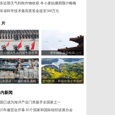
东近期天气利秋作物收获 冬小麦始播期预计略晚
东省科学技术最高奖奖金提至500万元
 片
纪念中国人民抗日战争暨世界
空中梯队接受检阅
反法西斯战争胜利80周年大会
举行
山东荣成：秋捕归来鱼满舱
贵州黔西：稻谷金黄丰收在即
国内新闻
国已成为海洋产业门类最齐全国家之一
025年服贸会开幕 85个国家和国际组织设展办会