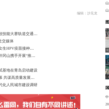
山
山
编辑：沙见龙
图
山东职业学院在2025年世界职业院校技能大赛轨道交通运输赛道中获佳绩
社交媒体
国家卫健委：国家将推出面向适龄女生HPV疫苗接种服务
鲁东大学与中央司法警官学院学子井冈山携手开展“推普普法”活动
试基地在青岛启动建设
2025（莱州）石材产业发展大会开幕 共谋高质量发展之路
代化人民城市建设调研
中
2