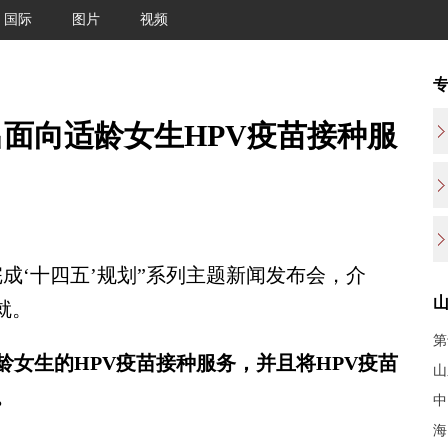
国际
图片
视频
面向适龄女生HPV疫苗接种服
‘十四五’规划”系列主题新闻发布会，介
就。
第
龄女生的HPV疫苗接种服务，并且将HPV疫苗
山
。
中
海