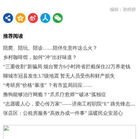
编辑：孙婷婷
推荐阅读
陪爬、陪玩、陪诊……陪伴生意咋这么火？
乡村咖啡馆，如何“冲”出好味道？
“三重收割”新骗局 烟台警方6小时跨省拦截保住22万养老钱
聊城市冠县发生3.7级地震 暂无人员受伤和财产损失
“考研房”价格“暴涨” ？有市监局回应……
撸狗能够治疗网瘾？“爪爪疗愈师”“破冰”孤独症
“志愿暖人心，爱心传万家”——济南工程职院“E” 路先锋志愿服务队举行公益募捐活动
张店区：公租房服务“高效办成一件事” 温暖民众安居心