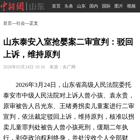
首页
头条
山东
国内
国际
图片
视频
首页
—
社会
—正文
山东泰安入室抢婴案二审宣判：驳回
上诉，维持原判
2026年03月24日 10:16 来源：央广网
2026年3月24日，山东省高级人民法院委托
泰安市中级人民法院对上诉人曾小孩、袁永贵，
原审被告人吕光东、王绪勇拐卖儿童案进行二审
宣判，依法裁定驳回上诉，维持原判，核准以拐
卖儿童罪判处被告人曾小孩死刑，缓期二年执
行，剥夺政治权利终身，并处没收个人全部财