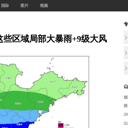
国际
图片
视频
这些区域局部大暴雨+9级大风
烟
两
2
山