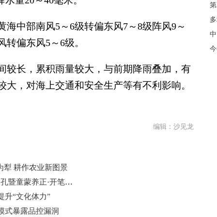
水量20～40毫米。
第
多
海中部南风5～6级转偏东风7～8级阵风9～
中
风转偏东风5～6级。
今
较长，累积雨量较大，与前期降雨叠加，有
较大，对海上交通和安全生产等有不利影响。
编辑：沙见龙
为犁 耕作农业新图景
汶上县第一实验小学举行“乙巳年祭孔暨童蒙养正·开笔礼仪式”
升“文化体力”
模式暴露品控漏洞