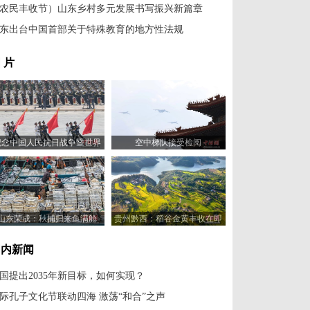
农民丰收节）山东乡村多元发展书写振兴新篇章
东出台中国首部关于特殊教育的地方性法规
 片
纪念中国人民抗日战争暨世界
空中梯队接受检阅
反法西斯战争胜利80周年大会
举行
山东荣成：秋捕归来鱼满舱
贵州黔西：稻谷金黄丰收在即
国内新闻
国提出2035年新目标，如何实现？
际孔子文化节联动四海 激荡“和合”之声