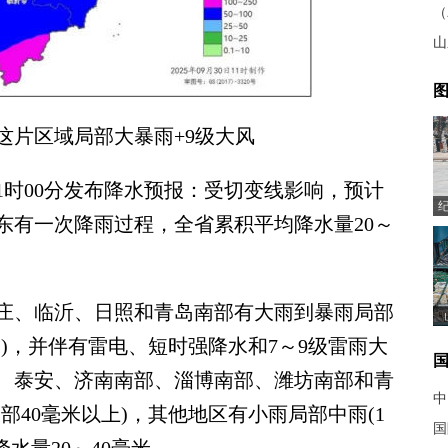
（
山
图
片区域局部大暴雨+9级大风
11时00分发布降水预报：受切变线影响，预计
向东有一次降雨过程，全省累积平均降水量20～
、临沂、日照和青岛南部有大雨到暴雨局部
0毫米)，并伴有雷电、短时强降水和7～9级雷雨大
、泰安、济南南部、淄博南部、潍坊南部和青
中
局部40毫米以上)，其他地区有小雨局部中雨(1
国