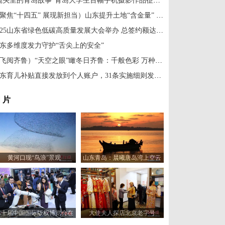
“镜头里的青岛故事”青岛大学生百幅手机摄影作品征集入围名单公示
（聚焦“十四五” 展现新担当）山东提升土地“含金量” 向存量要空间促绿色转型
2025山东省绿色低碳高质量发展大会举办 总签约额达570亿元
东多维度发力守护“舌尖上的安全”
（飞阅齐鲁）“天空之眼”瞰冬日齐鲁：千般色彩 万种风情
山东育儿补贴直接发放到个人账户，31条实施细则发布！
 片
黄河口现“鸟浪”景观
山东青岛：晨曦唐岛湾上空云
霞变幻 宛如油画
第十届中国国际版权博览会在
大使夫人探店北京老字号
山东青岛开幕