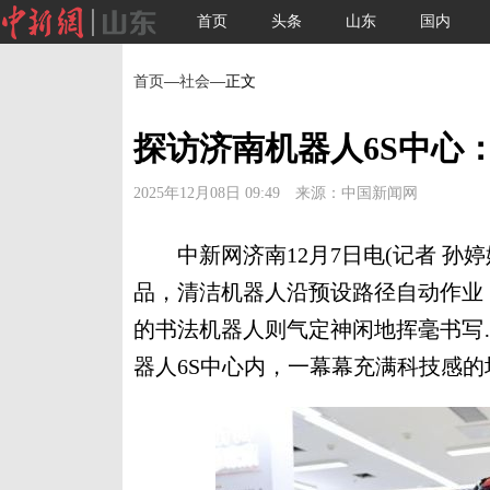
首页
头条
山东
国内
首页
—
社会
—正文
探访济南机器人6S中心
2025年12月08日 09:49 来源：中国新闻网
中新网济南12月7日电(记者 孙婷
品，清洁机器人沿预设路径自动作业
的书法机器人则气定神闲地挥毫书写
器人6S中心内，一幕幕充满科技感