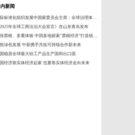
国内新闻
国际标准化组织发展中国家委员会主席：全球治理体系改革应共建共享
2025年全球工商法治大会宣言》在山东青岛发布
一张票根、多重体验 中国多地探索“票根经济”打造链式消费新场景
焦绿色发展 中新携手共拓可持续合作新未来
国稳居全球最大轻工产品生产国和出口国
国经济靠实体经济起家 也要靠实体经济走向未来