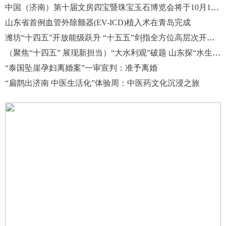
中国（济南）第十届文房四宝暨珠宝玉石博览会将于10月16日开幕
山东省首例血管外除颤器(EV-ICD)植入术在青岛完成
潍坊“十四五”开放能级跃升 “十五五”剑指全方位高层次开放新格局
（聚焦“十四五” 展现新担当）“大水利观”破题 山东探“水生万物”之道
“泰国坠崖孕妇离婚案”一审宣判：准予离婚
“扁鹊出济南 中医生活化”体验周：中医药文化沉浸之旅