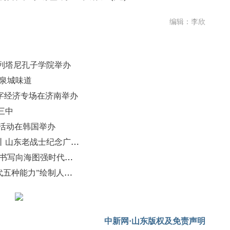
编辑：李欣
列塔尼孔子学院举办
显泉城味道
字经济专场在济南举办
三中
流活动在韩国举办
十五载风雨守护，红色火炬代代传丨山东老战士纪念广场致敬齐鲁英魂
（海上新山东）山东深耕深蓝沃土 书写向海图强时代答卷
山东旅游职业学院迎新生 以“AI时代五种能力”绘制人才培养新蓝图
中新网·山东版权及免责声明