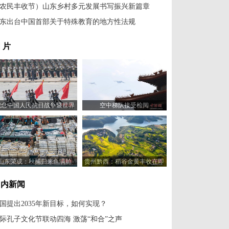
农民丰收节）山东乡村多元发展书写振兴新篇章
东出台中国首部关于特殊教育的地方性法规
 片
纪念中国人民抗日战争暨世界
空中梯队接受检阅
反法西斯战争胜利80周年大会
举行
山东荣成：秋捕归来鱼满舱
贵州黔西：稻谷金黄丰收在即
国内新闻
国提出2035年新目标，如何实现？
际孔子文化节联动四海 激荡“和合”之声