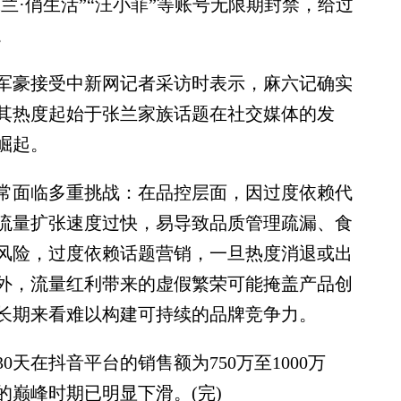
兰·俏生活”“汪小菲”等账号无限期封禁，给过
。
豪接受中新网记者采访时表示，麻六记确实
其热度起始于张兰家族话题在社交媒体的发
崛起。
面临多重挑战：在品控层面，因过度依赖代
流量扩张速度过快，易导致品质管理疏漏、食
风险，过度依赖话题营销，一旦热度消退或出
外，流量红利带来的虚假繁荣可能掩盖产品创
长期来看难以构建可持续的品牌竞争力。
在抖音平台的销售额为750万至1000万
的巅峰时期已明显下滑。(完)