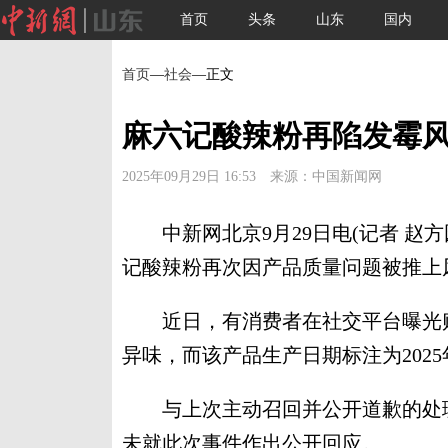
首页
头条
山东
国内
首页
—
社会
—正文
麻六记酸辣粉再陷发霉
2025年09月29日 16:53 来源：中国新闻网
中新网北京9月29日电(记者 赵方
记酸辣粉再次因产品质量问题被推上
近日，有消费者在社交平台曝光购
异味，而该产品生产日期标注为2025
与上次主动召回并公开道歉的处理
未就此次事件作出公开回应。