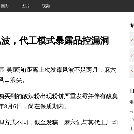
国际
图片
视频
风波，代工模式暴露品控漏洞
园 吴家驹)距离上次发霉风波不足两月，麻六
风口浪尖。
买到的酸辣粉出现粉饼严重发霉并伴有酸臭
烟
年8月6日，尚在保质期内。
两
2
方式不同，截至发稿，麻六记与其代工厂均
山