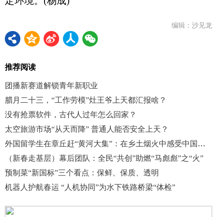
定环境。(杨成)
编辑：沙见龙
推荐阅读
团播新赛道解锁青年新职业
腊月二十三，“工作劳模”灶王爷上天都汇报啥？
没有抢票软件，古代人过年怎么回家？
太空旅游市场“从天而降” 普通人能否安全上天？
外国留学生在章丘赶“黄河大集”：在乡土烟火中感受中国年味
（新春走基层）幕后团队：全民“共创”助燃“马彪彪”之“火”
预制菜“新国标”三个看点：保鲜、保质、透明
机器人护航春运 “人机协同”为水下铁路桥梁“体检”