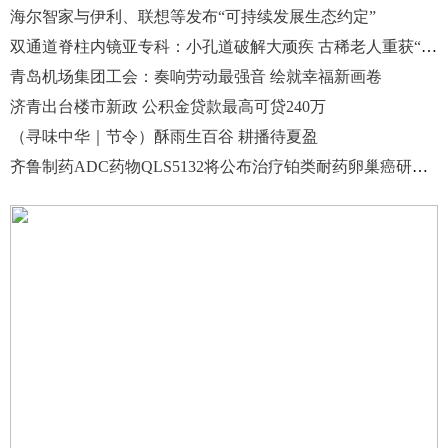
海尔智家与伊利、联想等发布“可持续发展生态约定”
双通道脊柱内镜亚专科：小孔道破解大顽疾 古稀老人重获“直立人生”
青岛机场集团工会：奏响劳动最强音 绘就幸福新画卷
济青出台楼市新政 公积金贷款最高可贷240万
（寻味中华｜节令）酥雨生百谷 耕播待夏盈
齐鲁制药ADC药物QLS5132将公布治疗铂类耐药卵巢癌研究结果