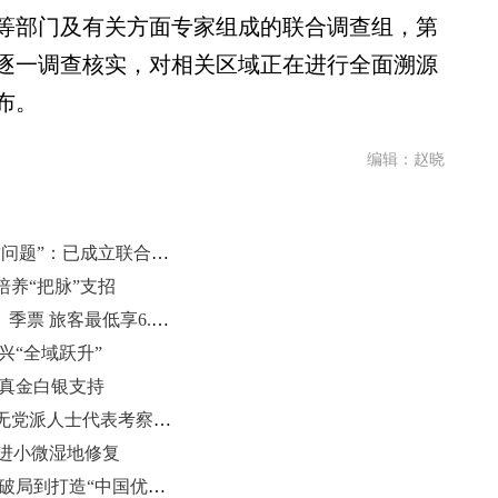
等部门及有关方面专家组成的联合调查组，第
逐一调查核实，对相关区域正在进行全面溯源
布。
编辑：赵晓
菏泽鄄城通报“箕山河部分河段水质问题”：已成立联合调查组
养“把脉”支招
国铁济南局推出“高铁齐鲁通”月票、季票 旅客最低享6.2折优惠
兴“全域跃升”
予真金白银支持
山东省各民主党派工商联负责人和无党派人士代表考察研讨班在烟台举办
推进小微湿地修复
潍柴动力深耕数据中心领域 从技术破局到打造“中国优选方案”