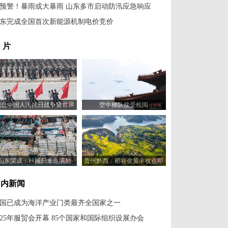
预警！暴雨或大暴雨 山东多市启动防汛应急响应
东完成全国首次新能源机制电价竞价
 片
纪念中国人民抗日战争暨世界
空中梯队接受检阅
反法西斯战争胜利80周年大会
举行
山东荣成：秋捕归来鱼满舱
贵州黔西：稻谷金黄丰收在即
国内新闻
国已成为海洋产业门类最齐全国家之一
025年服贸会开幕 85个国家和国际组织设展办会