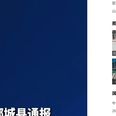
双
山
图
中
2