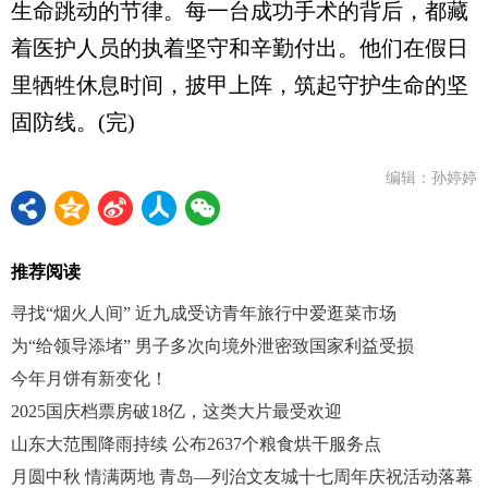
生命跳动的节律。每一台成功手术的背后，都藏
着医护人员的执着坚守和辛勤付出。他们在假日
里牺牲休息时间，披甲上阵，筑起守护生命的坚
固防线。(完)
编辑：孙婷婷
推荐阅读
寻找“烟火人间” 近九成受访青年旅行中爱逛菜市场
为“给领导添堵” 男子多次向境外泄密致国家利益受损
今年月饼有新变化！
2025国庆档票房破18亿，这类大片最受欢迎
山东大范围降雨持续 公布2637个粮食烘干服务点
月圆中秋 情满两地 青岛—列治文友城十七周年庆祝活动落幕