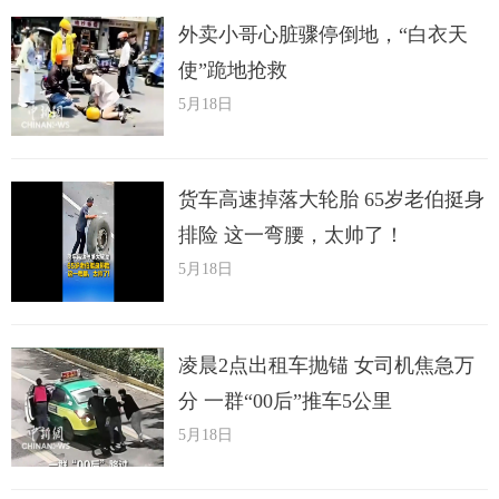
外卖小哥心脏骤停倒地，“白衣天
使”跪地抢救
5月18日
货车高速掉落大轮胎 65岁老伯挺身
排险 这一弯腰，太帅了！
5月18日
凌晨2点出租车抛锚 女司机焦急万
分 一群“00后”推车5公里
5月18日