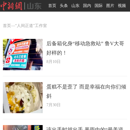
首页
头条
山东
国内
国际
图片
视频
首页
—“人间正道”工作室
后备箱化身“移动急救站” 鲁V大哥
好样的！
8月10日
蛋糕不是歪了 而是幸福在向你们倾
斜
7月30日
该出手时就出手 暴雨中的“最美逆