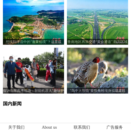
想找到传说中的“蓬莱仙境”？这里或
鲁南地区再添交通“黄金通道” 助力区域
许“有求必应”
经济协同发展
探访山东高考现场：智能机器人“趣味护
“鸟中大熊猫”黄腹角雉现身福建建瓯
考”
国内新闻
关于我们
About us
联系我们
广告服务