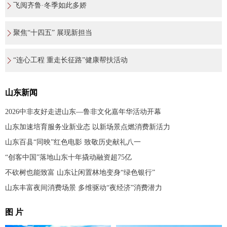
飞阅齐鲁·冬季如此多娇
聚焦“十四五” 展现新担当
“连心工程 重走长征路”健康帮扶活动
山东新闻
2026中非友好走进山东—鲁非文化嘉年华活动开幕
山东加速培育服务业新业态 以新场景点燃消费新活力
山东百县“同映”红色电影 致敬历史献礼八一
“创客中国”落地山东十年撬动融资超75亿
不砍树也能致富 山东让闲置林地变身“绿色银行”
山东丰富夜间消费场景 多维驱动“夜经济”消费潜力
图 片