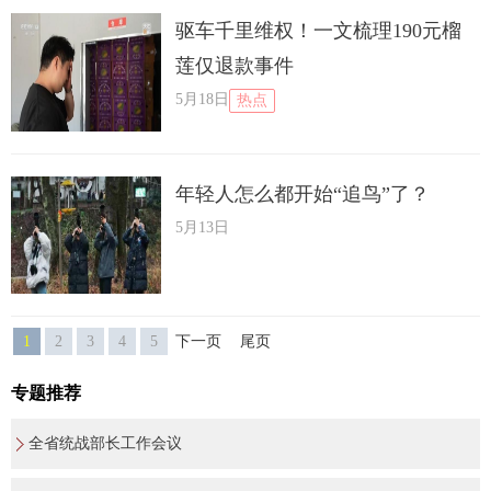
驱车千里维权！一文梳理190元榴
莲仅退款事件
5月18日
热点
年轻人怎么都开始“追鸟”了？
5月13日
1
2
3
4
5
下一页
尾页
专题推荐
全省统战部长工作会议