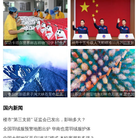
探访卡塔尔世界杯吉祥物“拉伊卜”生产
神舟十五号载人飞船瞄准11月29日发射
制造基地
费俊龙担任指令长
冬日的新疆果子沟大峡谷景色壮美
江苏洪泽湖湿地水杉林色彩斑斓 景色如
梦似幻
国内新闻
楼市“第三支箭” 证监会已发出，影响多大？
全国羽绒服预警地图出炉 华南也需羽绒服护体