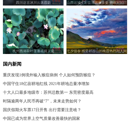
四川达古冰川云蒸霞蔚
山西运城七彩盐湖斑斓多姿 俯瞰宛如巨
型调色板
杭州西湖荷叶莲蓬疏摘义卖
七夕佳令 感受祁连山的晚霞热烈与人间
浪漫
国内新闻
重庆发现1例境外输入猴痘病例 个人如何预防猴痘？
中国守住18亿亩耕地红线 2021年耕地总量净增加
十大人口最多地级市：苏州总数第一 东莞密度最高
时隔逾两年人民币再破“7”，未来走势如何？
国庆假期火车票17日开售 出行需要注意啥？
中国已成为世界上空气质量改善最快的国家