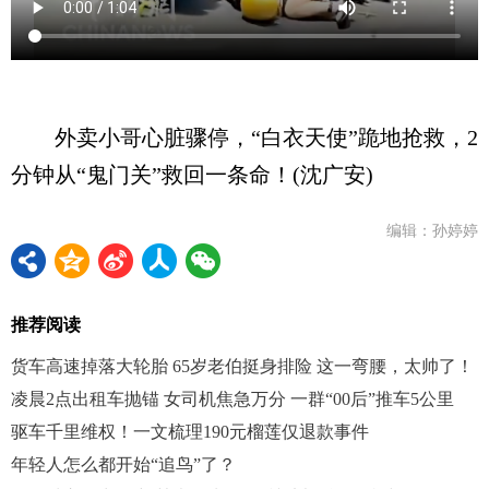
外卖小哥心脏骤停，“白衣天使”跪地抢救，2
分钟从“鬼门关”救回一条命！(沈广安)
编辑：孙婷婷
推荐阅读
货车高速掉落大轮胎 65岁老伯挺身排险 这一弯腰，太帅了！
凌晨2点出租车抛锚 女司机焦急万分 一群“00后”推车5公里
驱车千里维权！一文梳理190元榴莲仅退款事件
年轻人怎么都开始“追鸟”了？