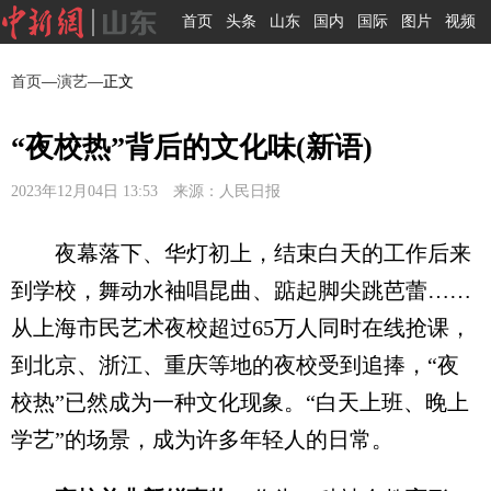
首页
头条
山东
国内
国际
图片
视频
首页
—
演艺
—正文
“夜校热”背后的文化味(新语)
2023年12月04日 13:53 来源：人民日报
夜幕落下、华灯初上，结束白天的工作后来
到学校，舞动水袖唱昆曲、踮起脚尖跳芭蕾……
从上海市民艺术夜校超过65万人同时在线抢课，
到北京、浙江、重庆等地的夜校受到追捧，“夜
校热”已然成为一种文化现象。“白天上班、晚上
学艺”的场景，成为许多年轻人的日常。