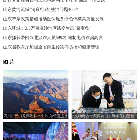
高校专家在省察与反思中建构儒学理论 回应时代议题
山东黄河流域“清废行动”整治问题403个
山东25条政策措施推动医保服务绿色低碳高质量发展
山东聊城：3.5万亩沉沙池区蝶变生态"聚宝盆"
山东抓获带回缅北涉诈人员699名 遏制电信诈骗高发
山东省教育厅加强全省师生传染病防控和健康管理
图 片
四川广元白龙湖彩林水中映 如诗意山水
文物考古专家探访山东沂水跋山遗址
画引人入胜