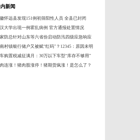
国内新闻
徽怀远县发现151例初筛阳性人员 全县已封闭
汉大学出现一例霍乱病例 官方通报处置情况
家防总针对山东等六省份启动防汛四级应急响应
南村镇银行储户又被赋“红码”？12345：原因未明
车购置税减征满月：30万以下车型“库存不够用”
肉连涨！猪肉股涨停！猪期货疯涨！是怎么了？