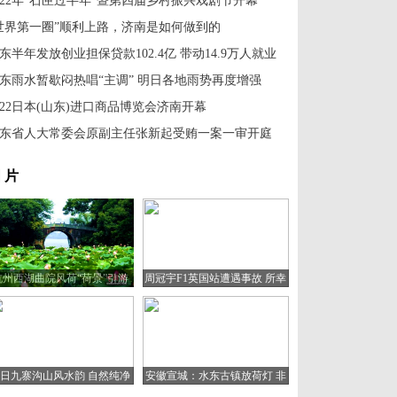
022年“石匣过半年”暨第四届乡村振兴戏剧节开幕
世界第一圈”顺利上路，济南是如何做到的
东半年发放创业担保贷款102.4亿 带动14.9万人就业
东雨水暂歇闷热唱“主调” 明日各地雨势再度增强
022日本(山东)进口商品博览会济南开幕
东省人大常委会原副主任张新起受贿一案一审开庭
 片
杭州西湖曲院风荷“荷景”引游
周冠宇F1英国站遭遇事故 所幸
人
人无大碍
日九寨沟山风水韵 自然纯净
安徽宣城：水东古镇放荷灯 非
宛如童话世界
遗文化助旅游复苏