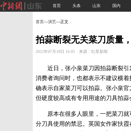
首页
头条
山东
国内
首页
—
演艺
—正文
拍蒜断裂无关菜刀质量
2022年07月18日 16:05 来源：红星新闻
近日，张小泉菜刀因拍蒜断裂引发
消费者询问时，也都表示不建议横着
确表示自家菜刀可以拍蒜。张小泉官
但硬度较高或有专用用途的刀具拍蒜
原本在很多人眼里，一把菜刀就可
分刀具使用的禁忌。英国女作家扶霞