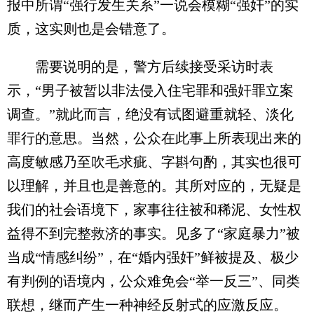
报中所谓“强行发生关系”一说会模糊“强奸”的实
质，这实则也是会错意了。
需要说明的是，警方后续接受采访时表
示，“男子被暂以非法侵入住宅罪和强奸罪立案
调查。”就此而言，绝没有试图避重就轻、淡化
罪行的意思。当然，公众在此事上所表现出来的
高度敏感乃至吹毛求疵、字斟句酌，其实也很可
以理解，并且也是善意的。其所对应的，无疑是
我们的社会语境下，家事往往被和稀泥、女性权
益得不到完整救济的事实。见多了“家庭暴力”被
当成“情感纠纷”，在“婚内强奸”鲜被提及、极少
有判例的语境内，公众难免会“举一反三”、同类
联想，继而产生一种神经反射式的应激反应。