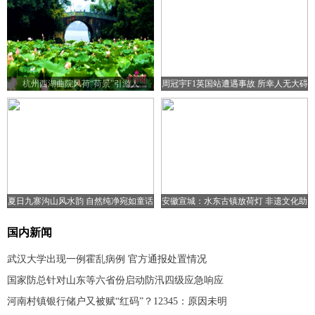
杭州西湖曲院风荷“荷景”引游人
周冠宇F1英国站遭遇事故 所幸人无大碍
夏日九寨沟山风水韵 自然纯净宛如童话
安徽宣城：水东古镇放荷灯 非遗文化助
世界
旅游复苏
国内新闻
武汉大学出现一例霍乱病例 官方通报处置情况
国家防总针对山东等六省份启动防汛四级应急响应
河南村镇银行储户又被赋“红码”？12345：原因未明