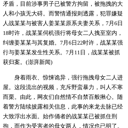
矛盾，目前涉事男子已被警方拘留，被拖拽的大
人和小孩无大碍。而警情通报则透露，犯罪嫌疑
人战某某与被害人姜某某原系夫妻关系，7月6日
18时许，战某某伺机强行将母女二人拽至室内，
纠缠姜某某与其复婚。7月6日22时许，战某某强
行与姜某某发生性关系。7月11日，战某某被抓
获归案。(澎湃新闻)
身着雨衣、惊悚诡异，强行拖拽母女二人进
屋。这段流出的视频，充斥野蛮暴力，叫人不寒
而栗。由此，网友们自然情不自禁百般揪心。随
着警方陆续披露相关信息，此事的来龙去脉已经
大致浮出水面。始作俑者的战某某已被抓住刑
拘，而作为受害者的母女两人，情况也已明了。