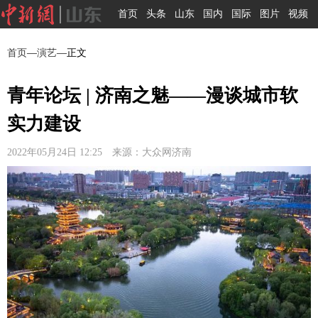
首页
头条
山东
国内
国际
图片
视频
首页
—
演艺
—正文
青年论坛 | 济南之魅——漫谈城市软
实力建设
2022年05月24日 12:25 来源：大众网济南