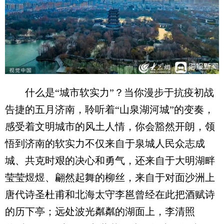
什么是“城市软实力”？当你漫步于抗疫初战
告捷的五月济南，聆听着“山泉湖河城”的变奏，
感受着文明城市的风土人情，你会豁然开朗，领
悟到济南的软实力不仅来自于泉城人民众志成
城、共克时艰的决心和勇气，还来自于大明湖畔
莹莹煜煜、翩然起舞的柳丝，来自于对面沙洲上
唐代诗圣杜甫和北海太守李邕曾经在此把酒赋诗
的历下亭；远处波光粼粼的湖面上，李清照