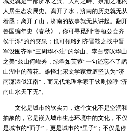
城史就是一部济水之滨、大河之畔、泉涌之地的
人居生态发展史。离开了水，济南的历史就无从
着墨；离开了山，济南的故事就无从讲起。翻开
鲁国编年史《春秋》，你可寻觅到“鲁桓公会齐
侯于泺”的趵突泉；也可领略到齐晋鞍之战中晋
军设围齐军“三周华不注”的华山。李白赞叹华山
之美“兹山何峻秀，绿翠如芙蓉”一句还忘不了鹊
山湖中的荷花。难怪北宋文学家黄庭坚认为“济
南潇洒似江南”，而元代地理学家于钦则惊呼“济
南山水天下无”。
文化是城市的软实力，这个文化不是空洞和
抽象的，它是嵌入城市生态环境中的文化，不仅
是城市的“面子”，更是城市的“里子”；不仅是停