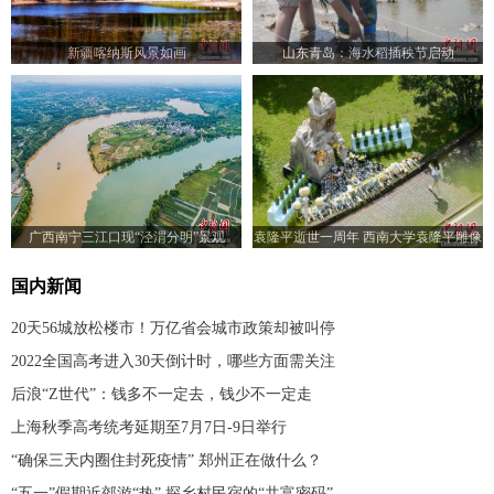
新疆喀纳斯风景如画
山东青岛：海水稻插秧节启动
广西南宁三江口现“泾渭分明”景观
袁隆平逝世一周年 西南大学袁隆平雕像
前满是鲜花
国内新闻
20天56城放松楼市！万亿省会城市政策却被叫停
2022全国高考进入30天倒计时，哪些方面需关注
后浪“Z世代”：钱多不一定去，钱少不一定走
上海秋季高考统考延期至7月7日-9日举行
“确保三天内圈住封死疫情” 郑州正在做什么？
“五一”假期近郊游“热” 探乡村民宿的“共富密码”