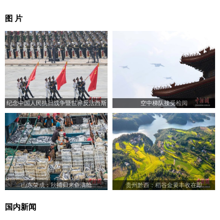
图 片
纪念中国人民抗日战争暨世界反法西斯
空中梯队接受检阅
战争胜利80周年大会举行
山东荣成：秋捕归来鱼满舱
贵州黔西：稻谷金黄丰收在即
国内新闻