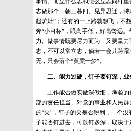
事情。而立什么志和怎么立志同样重
志做那个，朝三暮四、见异思迁，特
起炉灶”；还有的一上路就想飞，不
奔“小目标”，眼高手低，好高骛远
力。做事情既要尽力而为，又要量力
志，不可以常立志，倘若一会儿踌躇
无，只会落个“黄粱一梦”。
二、能力过硬，钉子要钉深，业
工作能否做实做深做细，考验的是
部的责任担当、对党的事业和人民群
的“尖”，钉子的尖是否锐利，一个没
子能否钉进去，可以钉多深，取决于