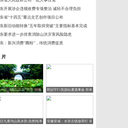
东省人民政府公布一批人事任免
东开展涉企违规收费专项整治 减轻不合理负担
东省“十四五”重点文艺创作项目公布
东新旧动能转换“五年取得突破”主要指标基本完成
东要求进一步排查消除山洪灾害风险隐患
东：新兴消费“圈粉”，传统消费提质
 片
杭州西湖曲院风荷“荷景”引游
周冠宇F1英国站遭遇事故 所幸
人
人无大碍
日九寨沟山风水韵 自然纯净
安徽宣城：水东古镇放荷灯 非
宛如童话世界
遗文化助旅游复苏