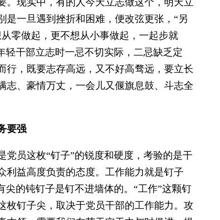
要。现实中，有的人今天立志做这个，明天立
别是一旦遇到挫折和困难，便改弦更张，“另
想从零做起，更不想从小事做起，一起步就
。年轻干部立志时一忌不切实际，二忌缺乏定
而行，既要志存高远，又不好高骛远，要立长
满志、豪情万丈，一会儿又偃旗息鼓、斗志全
务要强
党员这枚“钉子”的锐度和硬度，考验的是干
众利益高度负责的态度。工作能力就是钉子
有尖的钝钉子是钉不进墙体的。“工作”这颗钉
这枚钉子尖，取决于党员干部的工作能力。攻