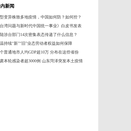
国内新闻
型变异株致多地疫情，中国如何防？如何控？
台湾问题与新时代中国统一事业》白皮书发表
陆涉台部门14次密集表态传递了什么信息？
温持续“新”“旧”业态劳动者权益如何保障
7个普通地市人均GDP超10万 分布在这些省份
肃本轮感染者超3000例 山东菏泽突发本土疫情