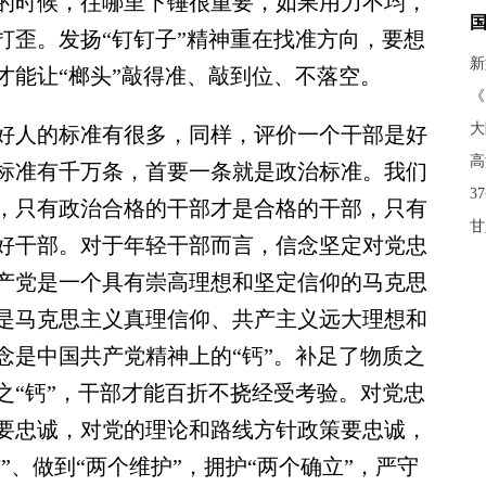
时候，往哪里下锤很重要，如果用力不均，
打歪。发扬“钉钉子”精神重在找准方向，要想
新
才能让“榔头”敲得准、敲到位、不落空。
《
大
人的标准有很多，同样，评价一个干部是好
高
标准有千万条，首要一条就是政治标准。我们
3
，只有政治合格的干部才是合格的干部，只有
甘
好干部。对于年轻干部而言，信念坚定对党忠
产党是一个具有崇高理想和坚定信仰的马克思
是马克思主义真理信仰、共产主义远大理想和
念是中国共产党精神上的“钙”。补足了物质之
之“钙”，干部才能百折不挠经受考验。对党忠
要忠诚，对党的理论和路线方针政策要忠诚，
”、做到“两个维护”，拥护“两个确立”，严守