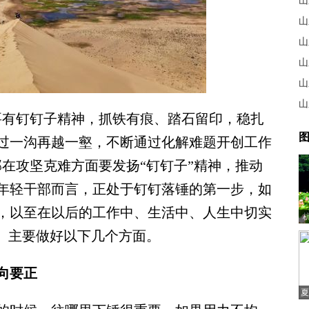
山
山
山
山
山
山
有钉钉子精神，抓铁有痕、踏石留印，稳扎
图
过一沟再越一壑，不断通过化解难题开创工作
在攻坚克难方面要发扬“钉钉子”精神，推动
年轻干部而言，正处于钉钉落锤的第一步，如
，以至在以后的工作中、生活中、人生中切实
要。主要做好以下几个方面。
向要正
夏