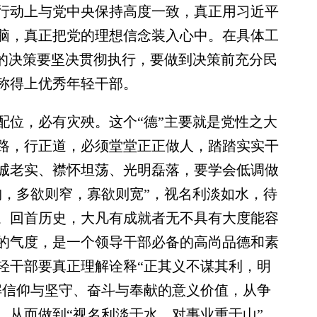
行动上与党中央保持高度一致，真正用习近平
脑，真正把党的理想信念装入心中。在具体工
委的决策要坚决贯彻执行，要做到决策前充分民
称得上优秀年轻干部。
位，必有灾殃。这个“德”主要就是党性之大
路，行正道，必须堂堂正正做人，踏踏实实干
诚老实、襟怀坦荡、光明磊落，要学会低调做
胸，多欲则窄，寡欲则宽”，视名利淡如水，待
。回首历史，大凡有成就者无不具有大度能容
的气度，是一个领导干部必备的高尚品德和素
轻干部要真正理解诠释“正其义不谋其利，明
解信仰与坚守、奋斗与奉献的意义价值，从争
，从而做到“视名利淡于水，对事业重于山”。