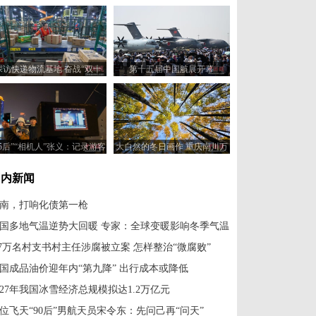
探访快递物流基地 奋战“双十
第十五届中国航展开幕
一”正忙
95后”“相机人”张义：记录游客
大自然的冬日画作 重庆南川万
与哈尔滨的故事
亩彩林美如画
国内新闻
南，打响化债第一枪
国多地气温逆势大回暖 专家：全球变暖影响冬季气温
.7万名村支书村主任涉腐被立案 怎样整治“微腐败”
国成品油价迎年内“第九降” 出行成本或降低
027年我国冰雪经济总规模拟达1.2万亿元
位飞天“90后”男航天员宋令东：先问己再“问天”