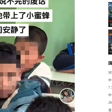
“
河
中
7
中
2
首