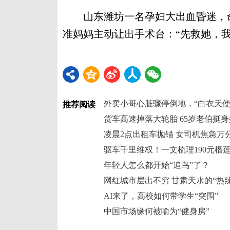
山东潍坊一名孕妇大出血昏迷，命
准妈妈主动让出手术台：“先救她，我
外卖小哥心脏骤停倒地，“白衣天使
推荐阅读
驱车千里维权！一文梳理190元榴
年轻人怎么都开始“追鸟”了？
网红城市层出不穷 甘肃天水的“热
AI来了，高校如何带学生“突围”
中国市场缘何被喻为“健身房”