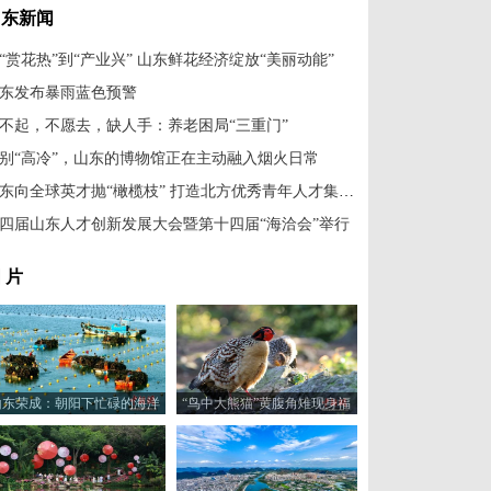
山东新闻
“赏花热”到“产业兴” 山东鲜花经济绽放“美丽动能”
东发布暴雨蓝色预警
不起，不愿去，缺人手：养老困局“三重门”
别“高冷”，山东的博物馆正在主动融入烟火日常
山东向全球英才抛“橄榄枝” 打造北方优秀青年人才集聚区
四届山东人才创新发展大会暨第十四届“海洽会”举行
 片
山东荣成：朝阳下忙碌的海洋
“鸟中大熊猫”黄腹角雉现身福
牧场
建建瓯