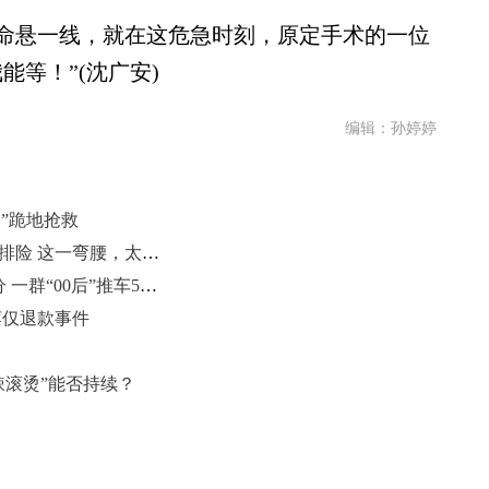
悬一线，就在这危急时刻，原定手术的一位
能等！”(沈广安)
编辑：孙婷婷
”跪地抢救
货车高速掉落大轮胎 65岁老伯挺身排险 这一弯腰，太帅了！
凌晨2点出租车抛锚 女司机焦急万分 一群“00后”推车5公里
莲仅退款事件
辣滚烫”能否持续？