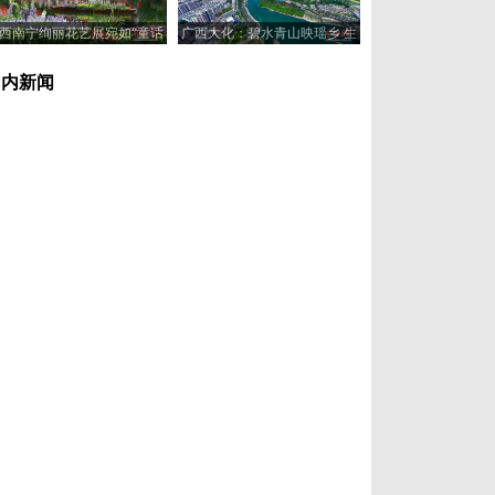
西南宁绚丽花艺展宛如“童话
广西大化：碧水青山映瑶乡 生
世界”
态美景入画来
国内新闻