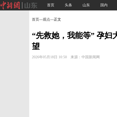
首页
头条
山东
国内
首页
—
观点
—正文
“先救她，我能等” 孕妇
望
2026年05月18日 10:50 来源：中国新闻网