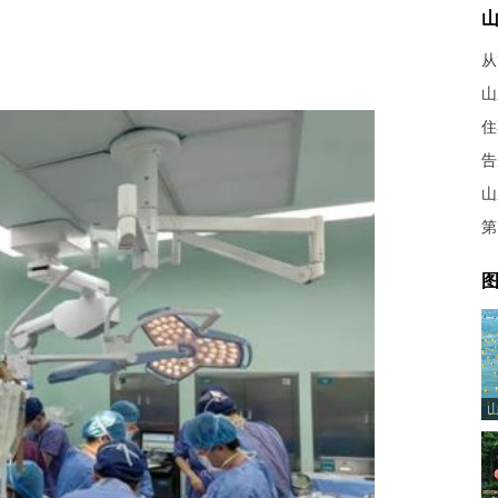
从
山
住
告
第
图