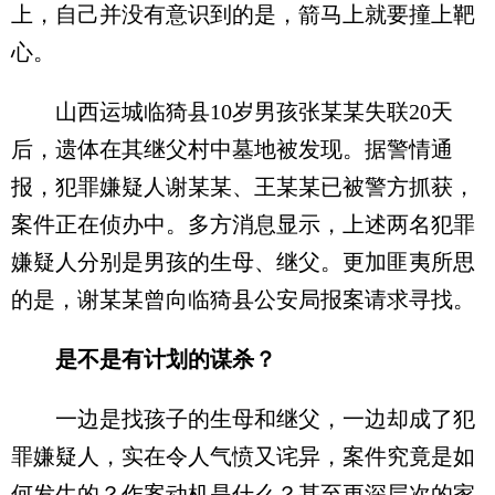
上，自己并没有意识到的是，箭马上就要撞上靶
心。
山西运城临猗县10岁男孩张某某失联20天
后，遗体在其继父村中墓地被发现。据警情通
报，犯罪嫌疑人谢某某、王某某已被警方抓获，
案件正在侦办中。多方消息显示，上述两名犯罪
嫌疑人分别是男孩的生母、继父。更加匪夷所思
的是，谢某某曾向临猗县公安局报案请求寻找。
是不是有计划的谋杀？
一边是找孩子的生母和继父，一边却成了犯
罪嫌疑人，实在令人气愤又诧异，案件究竟是如
何发生的？作案动机是什么？甚至更深层次的家