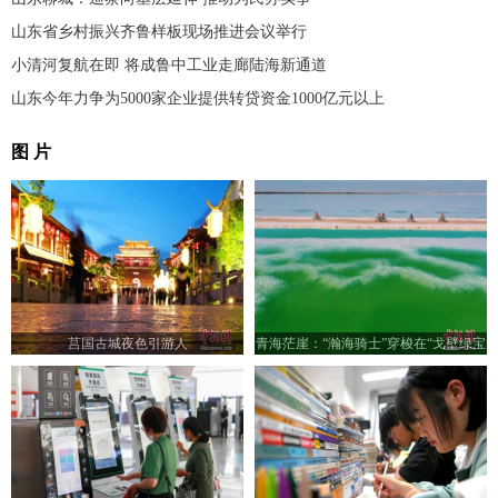
山东省乡村振兴齐鲁样板现场推进会议举行
小清河复航在即 将成鲁中工业走廊陆海新通道
山东今年力争为5000家企业提供转贷资金1000亿元以上
图 片
莒国古城夜色引游人
青海茫崖：“瀚海骑士”穿梭在“戈壁绿宝
石”翡翠湖