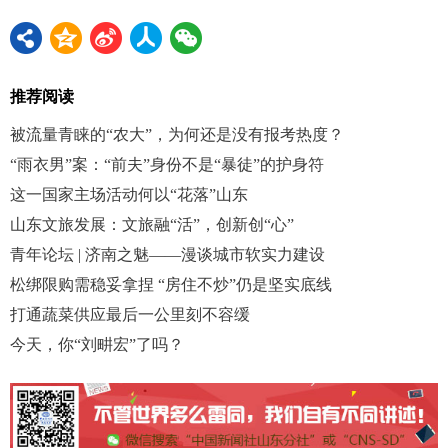
推荐阅读
被流量青睐的“农大”，为何还是没有报考热度？
“雨衣男”案：“前夫”身份不是“暴徒”的护身符
这一国家主场活动何以“花落”山东
山东文旅发展：文旅融“活”，创新创“心”
青年论坛 | 济南之魅——漫谈城市软实力建设
松绑限购需稳妥拿捏 “房住不炒”仍是坚实底线
打通蔬菜供应最后一公里刻不容缓
今天，你“刘畊宏”了吗？