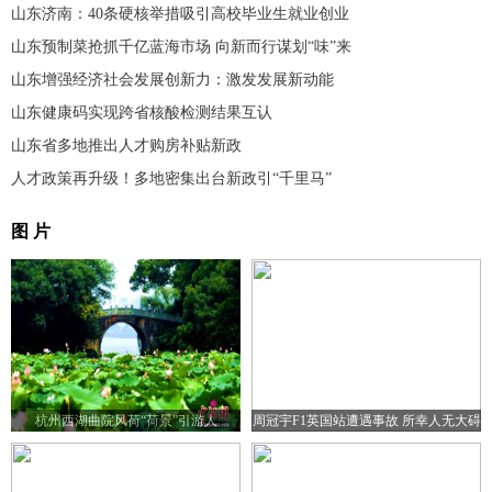
山东济南：40条硬核举措吸引高校毕业生就业创业
山东预制菜抢抓千亿蓝海市场 向新而行谋划“味”来
山东增强经济社会发展创新力：激发发展新动能
山东健康码实现跨省核酸检测结果互认
山东省多地推出人才购房补贴新政
人才政策再升级！多地密集出台新政引“千里马”
图 片
杭州西湖曲院风荷“荷景”引游人
周冠宇F1英国站遭遇事故 所幸人无大碍