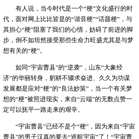
有人说，当今时代是一个“梗”文化盛行的时
代，面对网上比比皆是的“谐音梗”“话题梗”，与
其担心“梗”阻塞了我们的心情，妨碍了前进的脚
步，倒不如坦然接受那些生命力旺盛尤其是与梦
想有关的“梗”。
如同“宇宙曹县”的“逆袭”，山东“大象经
济”的华丽转身，躬耕不辍求奋进、久久为功谋
发展都是应对“梗”的“良法妙策”，当一个有关梦
想的“梗”被照进现实，来自“云端”的无数点赞一
定可以抚平一路走来的艰辛。
“宇宙曹县”已经不是个“梗”，因为来自“宇宙
曹县”的男子汉真的要去“巡航宇宙”了！“宇宙曹