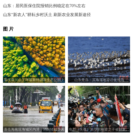
山东：居民医保住院报销比例稳定在70%左右
山东“新农人”耕耘乡村沃土 刷新农业发展新途径
图 片
重庆南川山王坪喀斯特国家生态公园上
山东青岛：滨海湿地迎迁徙候鸟
演浪漫秋色
直击海南琼海城区内涝：消防转移受困
电影《失孤》原型郭刚堂之子被拐案二