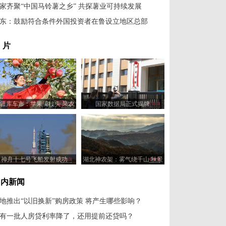
家齐聚“中国马铃薯之乡” 共探薯业可持续发展
东：鼓励符合条件外国投资者在鲁设立地区总部
 片
疆库车市：苹果满枝头 果农
国家数据局正式揭牌
喜丰收
神舟十七号飞船发射成功
湖北神农架：雾气绕千山 秋景
美如画
国内新闻
地推出“以旧换新”购房政策 将产生哪些影响？
有一批人房贷利率降了，还用提前还贷吗？