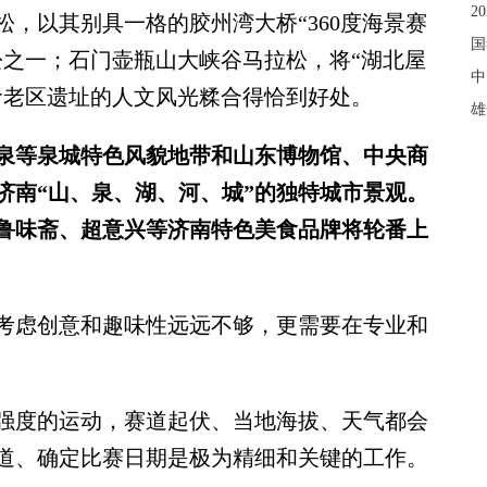
2
，以其别具一格的胶州湾大桥“360度海景赛
国
松之一；石门壶瓶山大峡谷马拉松，将“湖北屋
中
命老区遗址的人文风光糅合得恰到好处。
雄
泉等泉城特色风貌地带和山东博物馆、中央商
济南“山、泉、湖、河、城”的独特城市景观。
、鲁味斋、超意兴等济南特色美食品牌将轮番上
虑创意和趣味性远远不够，更需要在专业和
度的运动，赛道起伏、当地海拔、天气都会
道、确定比赛日期是极为精细和关键的工作。