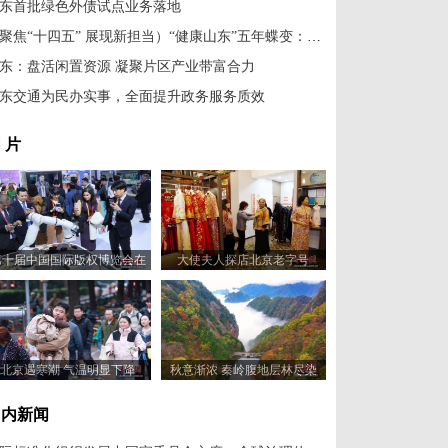
东首批绿色外债试点业务落地
（聚焦“十四五” 展现新担当）“健康山东”五年蝶变：医疗服务提质增效
东：盘活闲置资源 凝聚片区产业带富合力
东交通为民办实事，全面提升政务服务质效
 片
第十届中国国际版权博览会在
大使夫人探店北京老字号
山东青岛开幕
北京遇寒潮 气温明显下降
秋意渐浓 秦岭腹地层林尽染
国内新闻