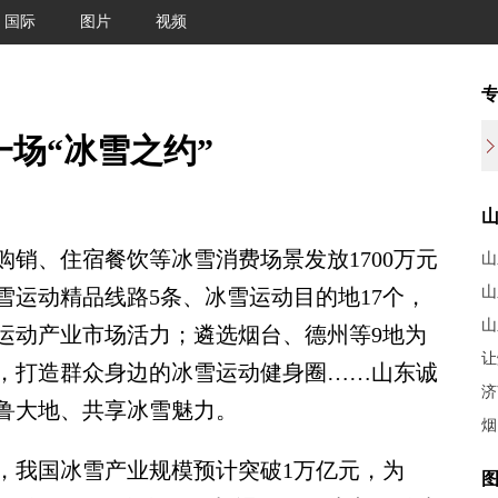
国际
图片
视频
一场“冰雪之约”
、住宿餐饮等冰雪消费场景发放1700万元
山
山
冰雪运动精品线路5条、冰雪运动目的地17个，
山
运动产业市场活力；遴选烟台、德州等9地为
让
，打造群众身边的冰雪运动健身圈……山东诚
济
鲁大地、共享冰雪魅力。
烟
，我国冰雪产业规模预计突破1万亿元，为
图