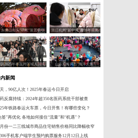
广东佛山街头“萌蛇”装置吸引
浙江杭州“新中式”服饰年前热
游客
销 商家订单需排期
中国2025年春运跨区域人员流
山东沿海兴起“海洋大集”
动量预计达90亿人次
国内新闻
0天，90亿人次！2025年春运今日开启
药反腐持续：2024年超350名医药系统干部被查
025年铁路春运火车票，今日开售！有哪些变化？
免签”再优化 各地如何接住“流量”和“机遇”？
1月份一二三线城市商品住宅销售价格同比降幅收窄
2306手机客户端学生预约购票服务12月12日上线