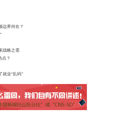
频边界何在？
”
家战略之需
热点？
就业“乱码”