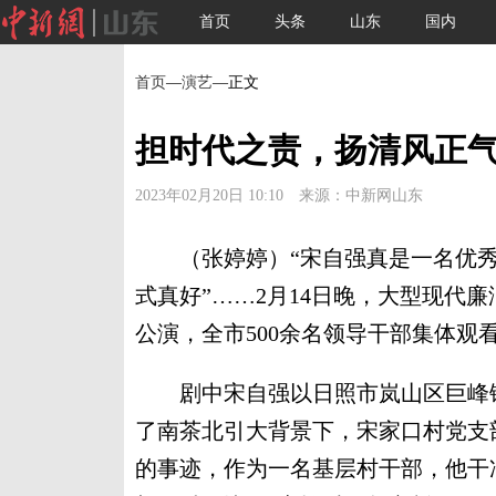
首页
头条
山东
国内
首页
—
演艺
—正文
担时代之责，扬清风正
2023年02月20日 10:10 来源：中新网山东
（张婷婷）“宋自强真是一名优秀的
式真好”……2月14日晚，大型现代
公演，全市500余名领导干部集体观
剧中宋自强以日照市岚山区巨峰镇
了南茶北引大背景下，宋家口村党支
的事迹，作为一名基层村干部，他干