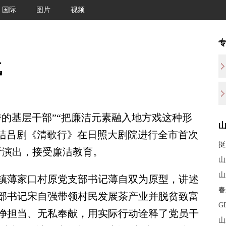
国际
图片
视频
气
基层干部”“把廉洁元素融入地方戏这种形
廉洁吕剧《清歌行》在日照大剧院进行全市首次
挺
看演出，接受廉洁教育。
山
山
薄家口村原党支部书记薄自双为原型，讲述
春
部书记宋自强带领村民发展茶产业并脱贫致富
G
净担当、无私奉献，用实际行动诠释了党员干
山