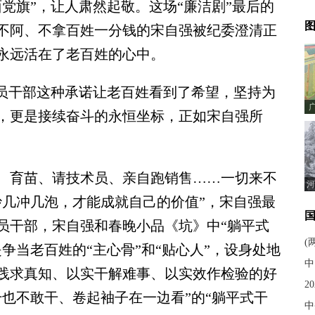
党旗”，让人肃然起敬。这场“廉洁剧”最后的
图
不阿、不拿百姓一分钱的宋自强被纪委澄清正
永远活在了老百姓的心中。
员干部这种承诺让老百姓看到了希望，坚持为
，更是接续奋斗的永恒坐标，正如宋自强所
育苗、请技术员、亲自跑销售……一切来不
河
炒几冲几泡，才能成就自己的价值”，宋自强最
员干部，宋自强和春晚小品《坑》中“躺平式
(
争当老百姓的“主心骨”和“贴心人”，设身处地
中
践求真知、以实干解难事、以实效作检验的好
2
也不敢干、卷起袖子在一边看”的“躺平式干
中