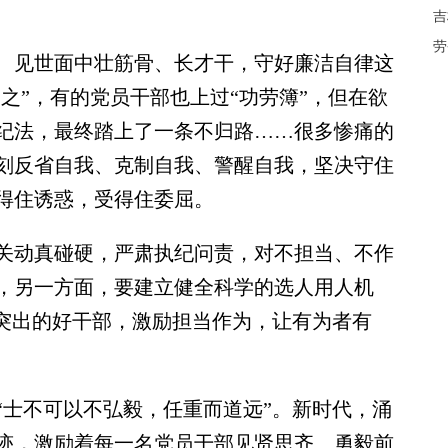
。
吉
劳
见世面中壮筋骨、长才干，守好廉洁自律这
为之”，有的党员干部也上过“功劳簿”，但在欲
纪法，最终踏上了一条不归路……很多惨痛的
刻反省自我、克制自我、警醒自我，坚决守住
得住诱惑，受得住委屈。
动真碰硬，严肃执纪问责，对不担当、不作
，另一方面，要建立健全科学的选人用人机
”突出的好干部，激励担当作为，让有为者有
士不可以不弘毅，任重而道远”。新时代，涌
迹，激励着每一名党员干部见贤思齐、勇毅前