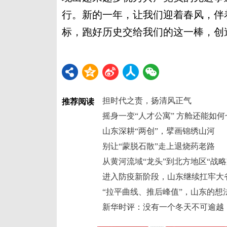
行。新的一年，让我们迎着春风，伴
标，跑好历史交给我们的这一棒，创
担时代之责，扬清风正气
推荐阅读
摇身一变“人才公寓” 方舱还能如
山东深耕“两创”，擘画锦绣山河
别让“蒙脱石散”走上退烧药老路
从黄河流域“龙头”到北方地区“战略
进入防疫新阶段，山东继续扛牢大
“拉平曲线、推后峰值”，山东的想
新华时评：没有一个冬天不可逾越