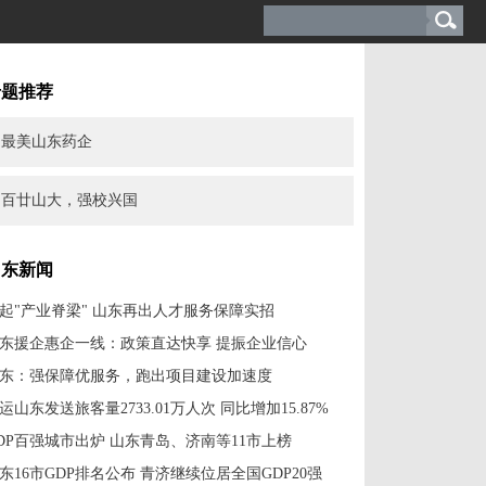
专题推荐
最美山东药企
百廿山大，强校兴国
山东新闻
起"产业脊梁" 山东再出人才服务保障实招
东援企惠企一线：政策直达快享 提振企业信心
东：强保障优服务，跑出项目建设加速度
运山东发送旅客量2733.01万人次 同比增加15.87%
DP百强城市出炉 山东青岛、济南等11市上榜
东16市GDP排名公布 青济继续位居全国GDP20强