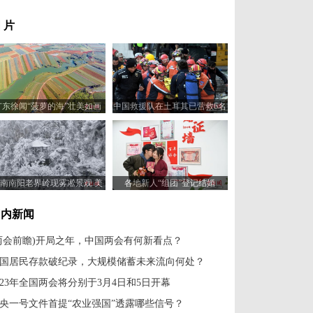
 片
广东徐闻“菠萝的海”壮美如画
中国救援队在土耳其已营救6名
被困者
南南阳老界岭现雾凇景观 美
各地新人“组团”登记结婚
景如画
国内新闻
两会前瞻)开局之年，中国两会有何新看点？
国居民存款破纪录，大规模储蓄未来流向何处？
023年全国两会将分别于3月4日和5日开幕
央一号文件首提“农业强国”透露哪些信号？