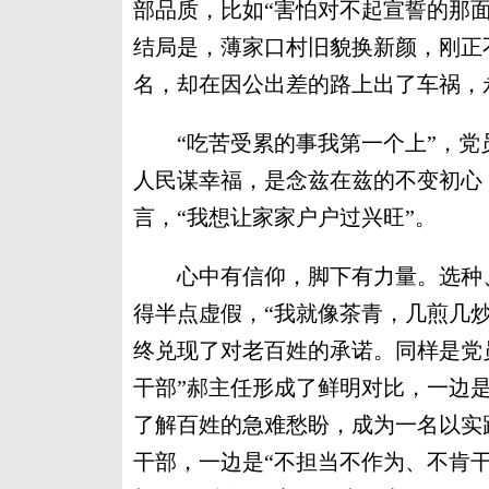
部品质，比如“害怕对不起宣誓的那面
结局是，薄家口村旧貌换新颜，刚正
名，却在因公出差的路上出了车祸，
“吃苦受累的事我第一个上”，党
人民谋幸福，是念兹在兹的不变初心
言，“我想让家家户户过兴旺”。
心中有信仰，脚下有力量。选种、
得半点虚假，“我就像茶青，几煎几
终兑现了对老百姓的承诺。同样是党
干部”郝主任形成了鲜明对比，一边是
了解百姓的急难愁盼，成为一名以实
干部，一边是“不担当不作为、不肯干