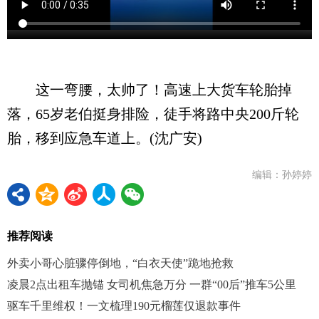
这一弯腰，太帅了！高速上大货车轮胎掉
落，65岁老伯挺身排险，徒手将路中央200斤轮
胎，移到应急车道上。(沈广安)
编辑：孙婷婷
推荐阅读
外卖小哥心脏骤停倒地，“白衣天使”跪地抢救
凌晨2点出租车抛锚 女司机焦急万分 一群“00后”推车5公里
驱车千里维权！一文梳理190元榴莲仅退款事件