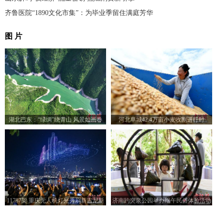
齐鲁医院“1890文化市集”：为毕业季留住满庭芳华
图 片
湖北巴东：“绿绸”绕青山 风景如画卷
河北阜城42.4万亩小麦收割进行时
11787架 重庆无人机灯光秀刷新吉尼斯
济南趵突泉公园举办端午民俗体验活动
世界纪录