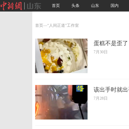
首页
头条
山东
国内
首页
—“人间正道”工作室
蛋糕不是歪了
7月30日
该出手时就出
7月28日