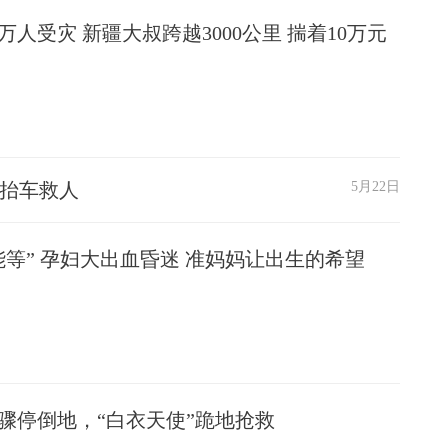
万人受灾 新疆大叔跨越3000公里 揣着10万元
力抬车救人
5月22日
能等” 孕妇大出血昏迷 准妈妈让出生的希望
骤停倒地，“白衣天使”跪地抢救