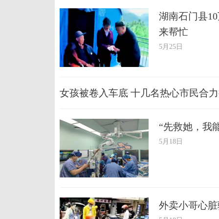
湖南石门县10
来帮忙
5月25日
女孩被卷入车底 十几名热心市民合
“先救她，我
5月18日
外卖小哥心脏