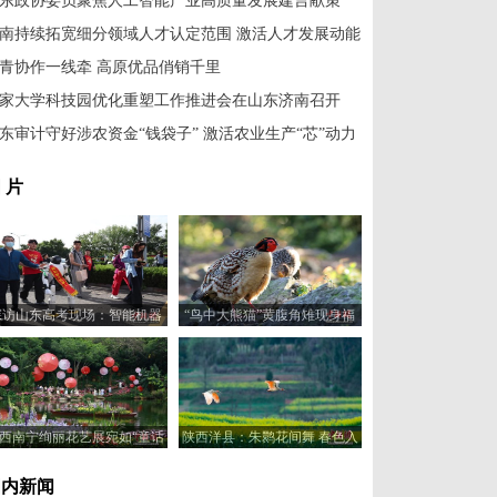
东政协委员聚焦人工智能产业高质量发展建言献策
南持续拓宽细分领域人才认定范围 激活人才发展动能
青协作一线牵 高原优品俏销千里
家大学科技园优化重塑工作推进会在山东济南召开
东审计守好涉农资金“钱袋子” 激活农业生产“芯”动力
 片
探访山东高考现场：智能机器
“鸟中大熊猫”黄腹角雉现身福
人“趣味护考”
建建瓯
西南宁绚丽花艺展宛如“童话
陕西洋县：朱鹮花间舞 春色入
世界”
画来
国内新闻