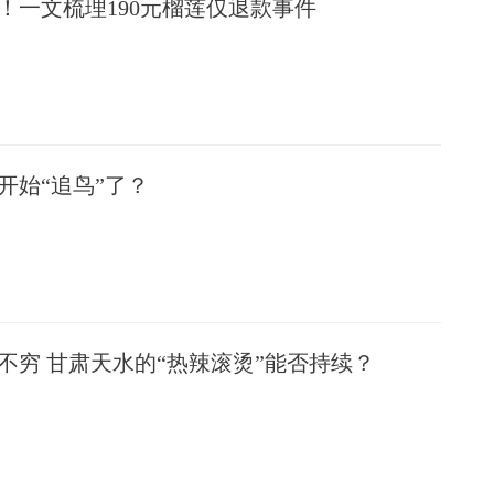
！一文梳理190元榴莲仅退款事件
开始“追鸟”了？
不穷 甘肃天水的“热辣滚烫”能否持续？