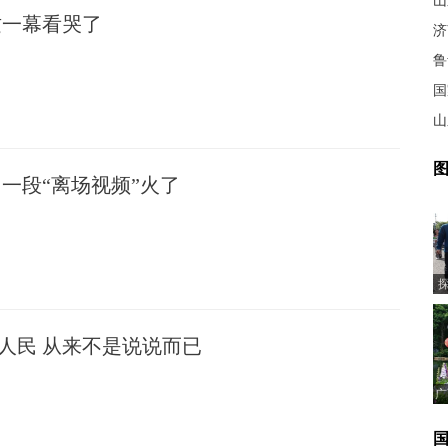
山
这一幕看哭了
济
鲁
国
山
图
州一段“离场视频”火了
人民 从来不是说说而已
广