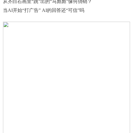
从齐白石画里“跳”出的“马彪彪”缘何俏销？
当AI开始“打广告” AI的回答还“可信”吗