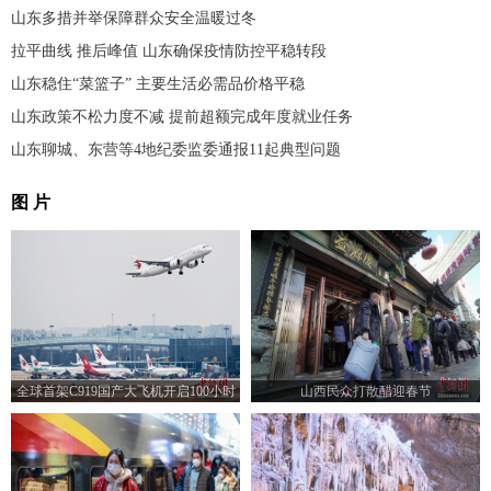
山东多措并举保障群众安全温暖过冬
拉平曲线 推后峰值 山东确保疫情防控平稳转段
山东稳住“菜篮子” 主要生活必需品价格平稳
山东政策不松力度不减 提前超额完成年度就业任务
山东聊城、东营等4地纪委监委通报11起典型问题
图 片
全球首架C919国产大飞机开启100小时
山西民众打散醋迎春节
验证飞行