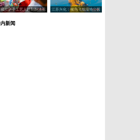
西藏拉萨手工艺人赶制酥油花
江苏兴化：候鸟飞抵湿地公园
喜迎藏历新年
浅滩觅食休憩
国内新闻