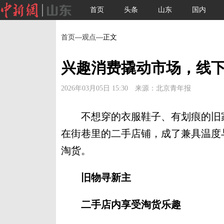
首页
头条
山东
国内
首页
—
观点
—正文
兴趣消费撬动市场，线
2026年03月05日 15:30 来源：北京青年报
不想穿的衣服鞋子、有划痕的旧家
在街巷里的二手店铺，成了兼具温度
淘货。
旧物寻新主
二手店内享受淘货乐趣