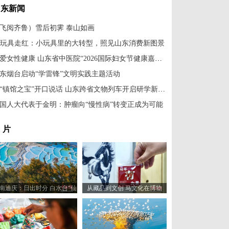
山东新闻
飞阅齐鲁）雪后初霁 泰山如画
I玩具走红：小玩具里的大转型，照见山东消费新图景
关爱女性健康 山东省中医院“2026国际妇女节健康嘉年华”即将举办
东烟台启动“学雷锋”文明实践主题活动
让“镇馆之宝”开口说话 山东跨省文物列车开启研学新体验
国人大代表于金明：肿瘤向“慢性病”转变正成为可能
 片
南迪庆：日出时分 白水台“仙
从藏品到文创 马文化在博物
人遗田”染金边
馆“奔”向新岁