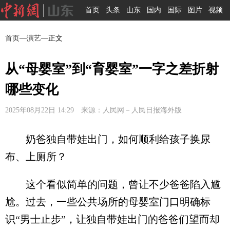
首页
头条
山东
国内
国际
图片
视频
首页
—
演艺
—正文
从“母婴室”到“育婴室”一字之差折射
哪些变化
2025年08月22日 14:29 来源：人民网－人民日报海外版
奶爸独自带娃出门，如何顺利给孩子换尿
布、上厕所？
这个看似简单的问题，曾让不少爸爸陷入尴
尬。过去，一些公共场所的母婴室门口明确标
识“男士止步”，让独自带娃出门的爸爸们望而却