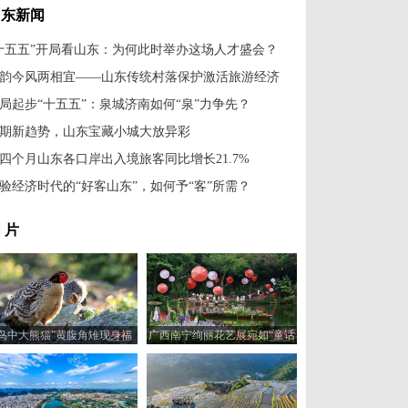
山东新闻
十五五”开局看山东：为何此时举办这场人才盛会？
韵今风两相宜——山东传统村落保护激活旅游经济
局起步“十五五”：泉城济南如何“泉”力争先？
期新趋势，山东宝藏小城大放异彩
四个月山东各口岸出入境旅客同比增长21.7%
验经济时代的“好客山东”，如何予“客”所需？
 片
“鸟中大熊猫”黄腹角雉现身福
广西南宁绚丽花艺展宛如“童话
建建瓯
世界”