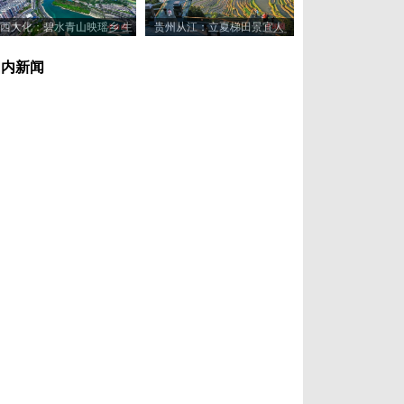
西大化：碧水青山映瑶乡 生
贵州从江：立夏梯田景宜人
态美景入画来
国内新闻