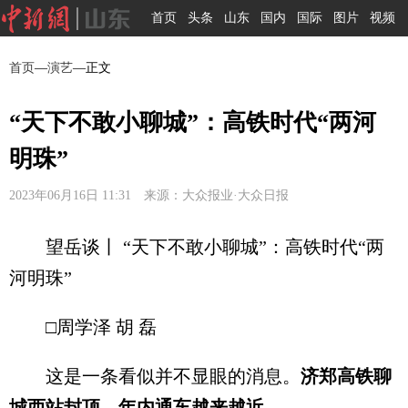
首页
头条
山东
国内
国际
图片
视频
首页
—
演艺
—正文
“天下不敢小聊城”：高铁时代“两河
明珠”
2023年06月16日 11:31 来源：大众报业·大众日报
望岳谈丨 “天下不敢小聊城”：高铁时代“两
河明珠”
□周学泽 胡 磊
这是一条看似并不显眼的消息。
济郑高铁聊
城西站封顶，年内通车越来越近。