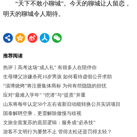
“天下不敢小聊城”。今天的聊城让人留恋，
明天的聊城令人期待。
推荐阅读
热评丨高考这场“成人礼” 有很多人在陪伴你
生母继父涉嫌杀死10岁男孩 如何看待虚假公开求助
“淄博烧烤”将注册集体商标 为何有些隐隐的担忧
应对“最难入学年” “挖潜”与“提质”并重
山东将每年认定50个左右省新旧动能转换公共实训项目
国泰解聘空乘，更需解除傲慢与歧视
文旅全面复苏的底层逻辑：服务成“必杀技”
游客不文明行为屡禁不止 管得太松还是罚得太轻？