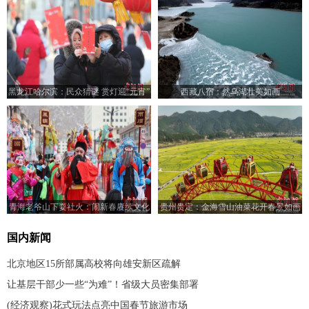
黑龙江哈尔滨：民众猜谜 赏灯迎“元宵”
西藏八宿：然乌湖壮美如画
青海老爷山下耍社火：闹新春赓续文化
贵州贵定：金海雪山油菜花开春景如画
国内新闻
北京地区15所部属高校将向雄安新区疏解
让基层干部少一些“为难”！省级大员密集部署
(经济观察)花式玩法点亮中国春节旅游市场