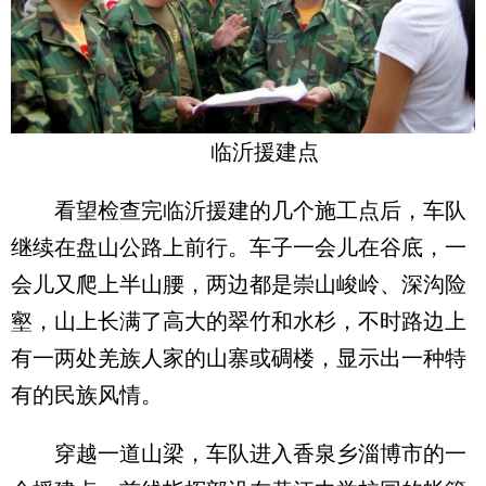
临沂援建点
看望检查完临沂援建的几个施工点后，车队
继续在盘山公路上前行。车子一会儿在谷底，一
会儿又爬上半山腰，两边都是崇山峻岭、深沟险
壑，山上长满了高大的翠竹和水杉，不时路边上
有一两处羌族人家的山寨或碉楼，显示出一种特
有的民族风情。
穿越一道山梁，车队进入香泉乡淄博市的一