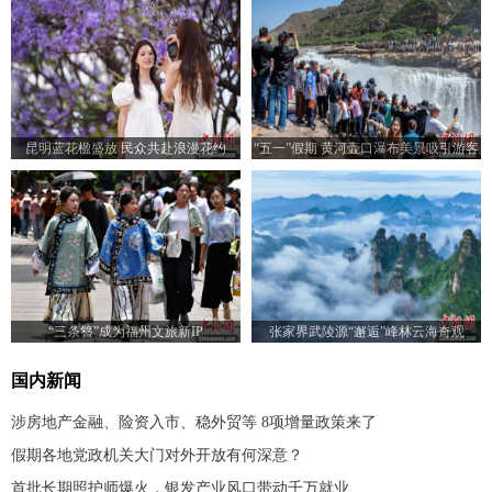
昆明蓝花楹盛放 民众共赴浪漫花约
“五一”假期 黄河壶口瀑布美景吸引游客
“三条簪”成为福州文旅新IP
张家界武陵源“邂逅”峰林云海奇观
国内新闻
涉房地产金融、险资入市、稳外贸等 8项增量政策来了
假期各地党政机关大门对外开放有何深意？
首批长期照护师爆火，银发产业风口带动千万就业