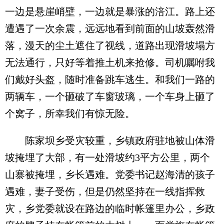
一边是悬崖峭壁，一边就是暴涨的涪江。路上还
遭遇了一次余震，远远地看到前面的山坡轰然滑
落，漫天的尘土遮住了视线，道路出现滑坡塌方
无法通行，只好等着推土机来抢修。司机嘱咐我
们戴好头盔，随时准备跳车逃生。和我们一路的
两辆车，一个砸破了车窗玻璃，一个车身上砸了
个窝子，所幸我们有惊无险。
陈家坝乡受灾较重，乡镇政府驻地被山体滑
坡掩埋了大部，有一处滑坡约3平方公里，两个
山寨被掩埋，乡长遇难。党委书记赵海清的孩子
遇难，妻子受伤，但是仍然坚持在一线指挥救
灾，乡党委就设在路边的临时帐篷里办公，乡政