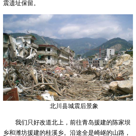
震遗址保留。
北川县城震后景象
我们只好改道北上，前往青岛援建的陈家坝
乡和潍坊援建的桂溪乡。沿途全是崎岖的山路，