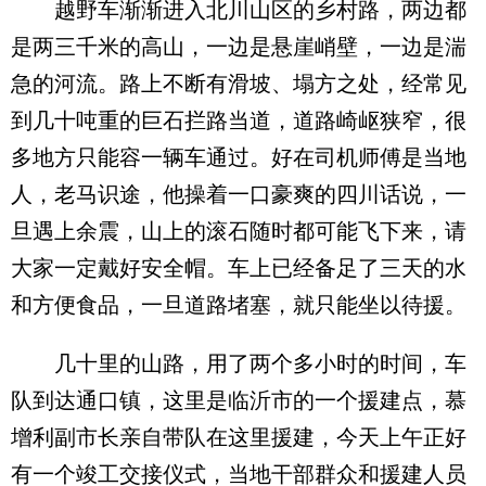
越野车渐渐进入北川山区的乡村路，两边都
是两三千米的高山，一边是悬崖峭壁，一边是湍
急的河流。路上不断有滑坡、塌方之处，经常见
到几十吨重的巨石拦路当道，道路崎岖狭窄，很
多地方只能容一辆车通过。好在司机师傅是当地
人，老马识途，他操着一口豪爽的四川话说，一
旦遇上余震，山上的滚石随时都可能飞下来，请
大家一定戴好安全帽。车上已经备足了三天的水
和方便食品，一旦道路堵塞，就只能坐以待援。
几十里的山路，用了两个多小时的时间，车
队到达通口镇，这里是临沂市的一个援建点，慕
增利副市长亲自带队在这里援建，今天上午正好
有一个竣工交接仪式，当地干部群众和援建人员