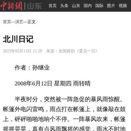
首页
头条
山东
国内
国际
图片
视频
首页
—
演艺
—正文
北川日记
2025年05月13日 11:28 来源：全国政协《委员一日》
作者：孙继业
2008年6月12日 星期四 雨转晴
半夜时分，突然被一阵急促的暴风雨惊醒。
帐篷外电闪雷鸣，雨点打在帐篷上，就像敲在鼓
上，砰砰啪啪地响个不停。一阵暴风吹来，帐篷
摇摇晃晃，真有点风雨飘摇的感觉，雨水不时地