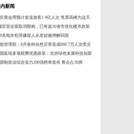
国内新闻
庆黄金周预计发送旅客1.9亿人次 售票高峰为这天
城官宣全面取消限购，已有超30省市优化楼市政策
79名电诈犯罪嫌疑人从老挝被押解回国
急管理部：8月各种自然灾害造成888.7万人次受灾
国延续多项税费优惠政策：支持绿色发展科技创新
国制造业综合实力200强榜单发布 鲁企占30席