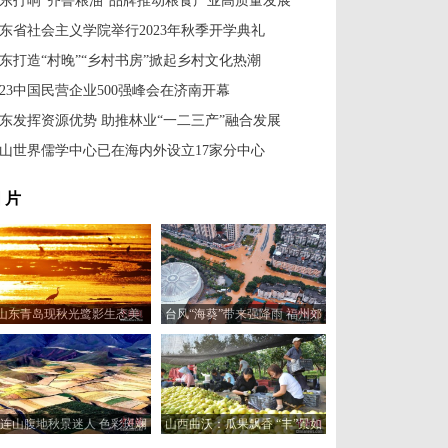
东打响“齐鲁粮油”品牌推动粮食产业高质量发展
东省社会主义学院举行2023年秋季开学典礼
东打造“村晚”“乡村书房”掀起乡村文化热潮
023中国民营企业500强峰会在济南开幕
东发挥资源优势 助推林业“一二三产”融合发展
山世界儒学中心已在海内外设立17家分中心
 片
山东青岛现秋光鹭影生态美
台风“海葵”带来强降雨 福州郊
区现内涝
连山腹地秋景迷人 色彩斑斓
山西曲沃：瓜果飘香 “丰”景如
如“大地油画”
画