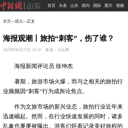
首页
头条
山东
国内
国际
图片
视频
首页
—
观点
—正文
海报观潮丨旅拍“刺客”，伤了谁？
2025年08月27日 10:50 来源：大众网
海报新闻评论员 徐坤杰
暑期，旅游市场火爆，而与之相关的旅拍行
业频频因“刺客”行为成舆论焦点。
作为文旅市场的新兴业态，旅拍行业近年来
迅速崛起。然而，在行业快速发展的同时，诸多
乱象也屡屡被曝出。游客们怀着记录美好旅程的