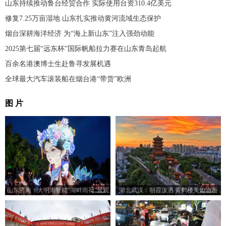
山东持续推动鲁台经贸合作 实际使用台资310.4亿美元
修复7.25万亩湿地 山东扎实推动黄河流域生态保护
烟台深耕海洋经济 为“海上新山东”注入强劲动能
2025第七届“远东杯”国际帆船拉力赛在山东青岛起航
百余名港澳博士生赴鲁寻发展机遇
全球最大汽车滚装船在烟台港“带货”欧洲
图 片
山东济南：大明湖智能“湖畔雨荷”景观
湖北武汉：朝霞泼洒 黄鹤楼美如油画
亮灯